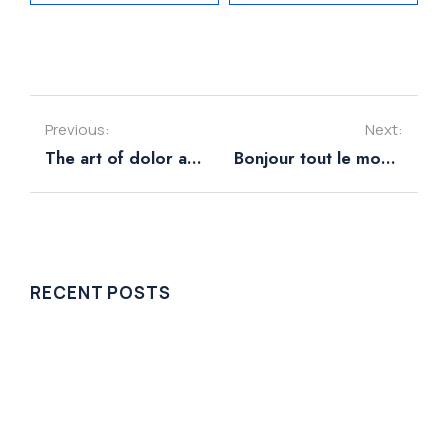
Previous:
Next:
The art of dolor amet placerat
Bonjour tout le monde !
RECENT POSTS
Bonjour tout le monde !
Non classé
28 juillet 2023