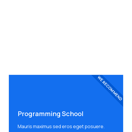
Science
9 janvier 2023
Lorem ipsum VPN: dolor nulla & amet glavrida…
Technology
3 janvier 2023
WE RECOMMEND
Programming School
Mauris maximus sed eros eget posuere.