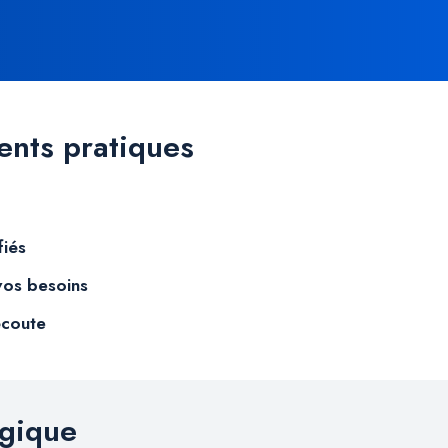
nts pratiques
fiés
vos besoins
écoute
gique