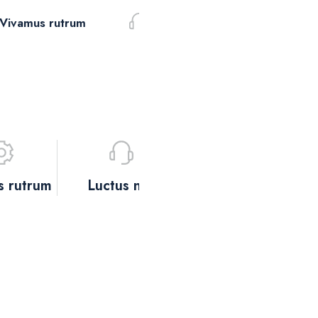
Vivamus rutrum
Luctus nec
Risu
s rutrum
Luctus nec
Risus volutpat